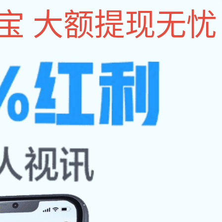
联系星空
星空电竞:0514-87631622
电竞
口到北美、澳洲、欧洲等市场。
星空电竞