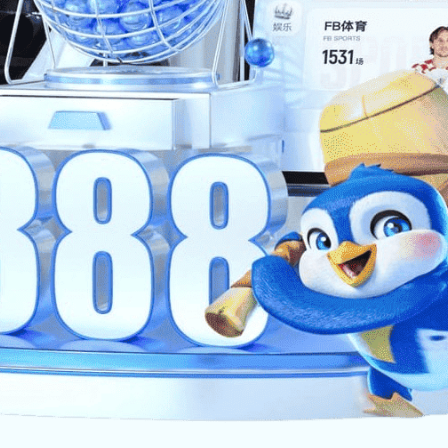
把机械设备崩坏，工件也会受影响，所以这些材料不适合进行精
割。那么，五金零件加工对材质使用有哪些要求？
星空电竞: 五金冲压件质量分析
下一页