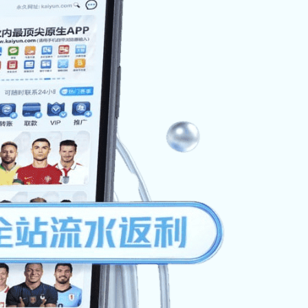
推荐星空电竞
精密加工五金零件对材质的使用有哪
些要求
2022-07-28
星空电竞: 五金冲压件质量分析
2022-05-11
星空电竞: 良好的五金冲压件性能
2022-05-11
星空电竞: 国内五金冲压模具行业特点
分析
2022-05-11