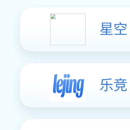
在线留言
星空电竞 的专业团队随时为您提供帮助。
星空电竞:
CHAT NOW
星空电竞·(中国区)官方网站