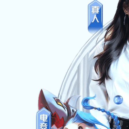
精密加工五金零
发
五金零件加工对于材料的选择虽说不是非常的严谨，但
而且零件的成品率高，精度等各方面都会有一个很好的
过了加工件的硬度
五金零件加工对于材料的选择虽说不是非常的严谨
大的损伤，而且零件的成品率高，精度等各方面都