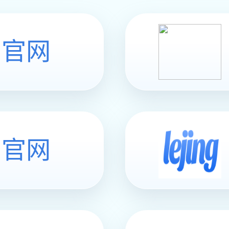
联系电话
与星空电竞 的团队讨论您的需求
0514-87631622
关于星空电竞
产品展示
星空电竞 