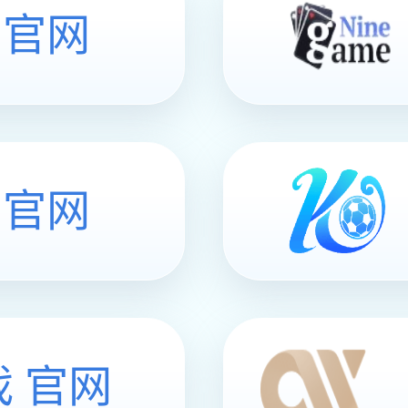
0514-87631622
关于星空电竞
产品展示
星空电竞 
公司简介
不锈钢拉伸件
公司星空电竞
厂房厂貌
五金冲压类
行业星空电竞
荣誉资质
机械加工