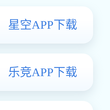
电子邮箱
给星空电竞 发邮件