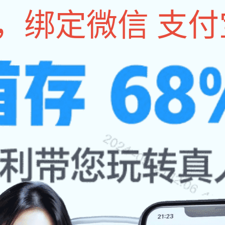
空
关于星空
产品展
星空电竞
设备展
电竞
示
中心
示
联系星空电竞
诚欢迎海内外朋友莅临指导、洽谈合作，携手共创新的明