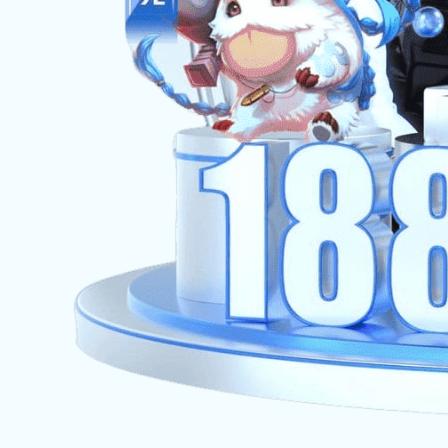
公司网址：
//088pf.com/