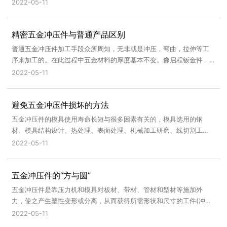
见。（2）汽车等行业零部件类冲压。主要是冲剪成形。这部门的企业
2022-05-11
有很多都归在尺度件厂，也有一些独立的冲压厂，目前一些汽车厂或
拖拉机厂的附近都有很多这样的小厂。（3）电器件冲压厂。这类厂是
精密五金冲压件与普通产品区别
一个新的工业，跟着电器的发展而发展起来，这部门厂主要集中在南
方比如深圳五金厂。（4）糊口日用品冲压
普通五金冲压件加工手段众所周知，无非就是冲压，弯曲，拉伸等工
序来加工的。在此过程中五金材料的厚度基本不变。像启程钣金件，
个各种时下盛行的厨卫家具的钣金件等等。 冲压件在星空电竞 的
2022-05-11
生活中应用可以说是无所不在。星空电竞 日常用的螺丝，各种小工
具，汽车零部件。还有工业上的大型或小型机器的配伍。甚至到国
避免五金冲压件损坏的方法
防，到军事应用。缺少了不了五金冲压件的参与。根据国外一些说法
可以把冲压件定义为：钣金是针对金属薄板（通常在6mm
五金冲压件的模具使用寿命长短与很多因素有关的，模具选用的钢
材、模具结构设计、热处理、表面处理、机械加工研磨、线切割工
艺，冲压设备、冲压材料及冲压件加工工艺，模具润滑度、保养维修
2022-05-11
水平等。五金冲压件安装后要注意保养，防止生锈损坏。在平时使用
的时候要轻关轻开，不要因为过紧，反而用力过大弄坏冲压件，造成
五金冲压件的“方与圆”
损坏。下面是避免冲压件损坏的方法。 用五金配件的型号、规格
和机能应符合国家现行尺度和有关划定，并与选用
五金冲压件是靠压力机和模具对板材、带材、管材和型材等施加外
力，使之产生塑性变形或分离，从而获得所需形状和尺寸的工件(冲压
件)的成形加工方法。五金冲压件冲压和锻造同属塑性加工(或称压力加
2022-05-11
工)，合称锻压。冲压的坯料主要是热轧和冷轧的钢板和钢带。 五