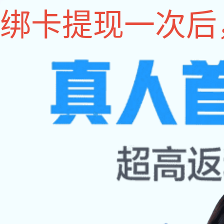
星空电竞
网站星
竞
坚持创新、不断满足和超越客
星空电竞: 公司星空电竞
行业星空电竞