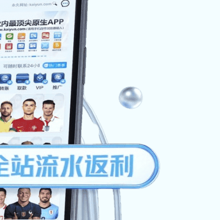
推荐星空电竞
星空电竞: 精密加工五金零件对材质的
使用有哪些要求
2022-07-28
五金冲压件质量分析
2022-05-11
良好的五金冲压件性能
2022-05-11
国内五金冲压模具行业特点分析
2022-05-11