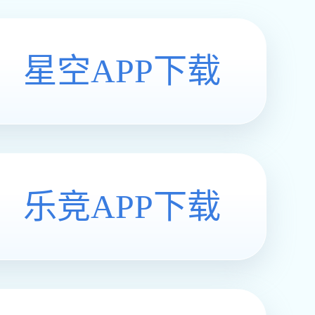
电子邮箱
给星空电竞 发邮件
emily.qian@088pf.com
中心
设备展示
微信二维码