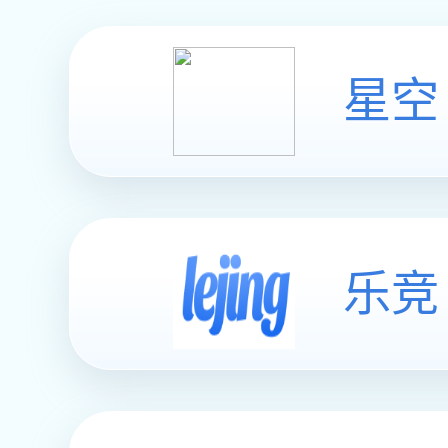
在线留言
星空电竞 的专业团队随时为您提供帮助。
星空电竞:
CHAT NOW
星空电竞·(中国区)官方网站