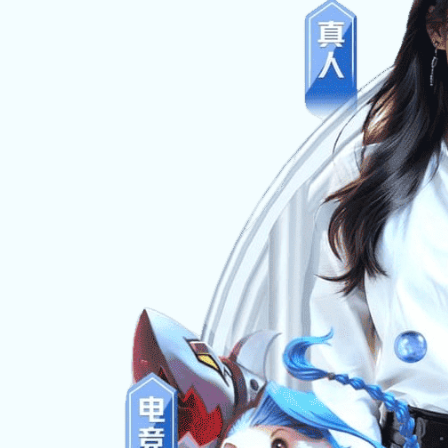
良好的
发
具有良好的五金冲压件性能 材料的五金冲压件性能
素有以下几个。 (1)材料的塑性。冲压过程中，当
限范围大。因此，要求材料具有良好的塑性和塑性变形
硅、硫含量的增加都会使材料的塑性降低、脆性增加，
具有良好的五金冲压件性能
材料的五金冲压件性能是指材料对各种冲压加工方法的