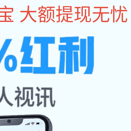
展
联系星空电
0514-87631622
竞
口到北美、澳洲、欧洲等市场。
星空电竞